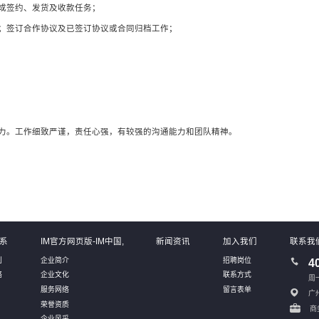
成签约、发货及收款任务；
；签订合作协议及已签订协议或合同归档工作；
力。工作细致严谨，责任心强，有较强的沟通能力和团队精神。
系
IM官方网页版-IM中国,
新闻资讯
加入我们
联系我
别
企业简介
招聘岗位
4
络
企业文化
联系方式
周一
服务网络
留言表单
广
荣誉资质
商务
企业风采