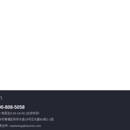
们
00-808-5058
到周五9:30-18:00 (北京时间）
州市黄埔区科学大道18号芯大厦B2栋1-2层
合作: marketing@sinontt.com